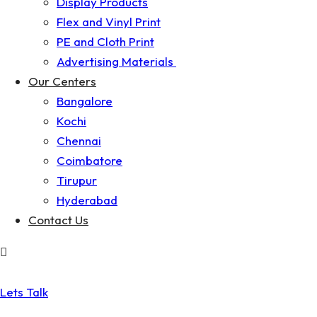
Display Products
Flex and Vinyl Print
PE and Cloth Print
Advertising Materials
Our Centers
Bangalore
Kochi
Chennai
Coimbatore
Tirupur
Hyderabad
Contact Us
Lets Talk