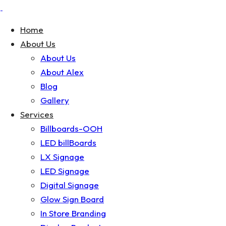
Home
About Us
About Us
About Alex
Blog
Gallery
Services
Billboards-OOH
LED billBoards
LX Signage
LED Signage
Digital Signage
Glow Sign Board
In Store Branding