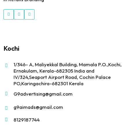
Kochi
1/346- A, Maliyekkal Building, Mamala P.O.,Kochi,
Ernakulam, Kerala-682305 India and
IV/324,Seaport Airport Road, Cochin Palace
PO,Karingachira-682301 Kerala
G9advertising@gmail.com
g9aimads@gmail.com
8129187744