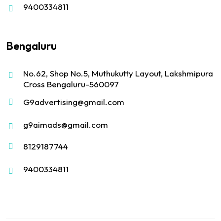
9400334811
Bengaluru
No.62, Shop No.5, Muthukutty Layout, Lakshmipura
Cross Bengaluru-560097
G9advertising@gmail.com
g9aimads@gmail.com
8129187744
9400334811